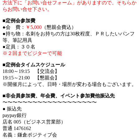
方法下に「お問い合せフォーム」がありますので、そちらか
らお問い合せ下さい。
■定例会参加費
●会 費：
￥5,000
（懇親会費込）
●持ち物：名刺をお持ちの方は30枚程度、ＰＲしたいパンフ
等、筆記用具
●定員：３０名
※２回までビジターで可能
■定例会タイムスケジュール
18:00～19:15 【交流会】
19:15～21:00 【懇親会】
※開催月によって、日時・場所が変わる場合もございます。
■非会員参加費、年会費、イベント参加費他振込先
〜〜〜〜〜〜〜〜〜〜〜〜〜〜〜〜〜〜〜
● 振込先
paypay銀行
店名 005（ビジネス営業部）
普通 1476162
名義：鎌倉ポジティブ会