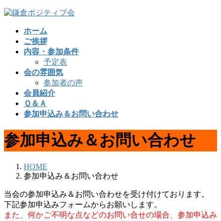
コ
ナ
ン
ビ
ホーム
テ
ゲ
ご挨拶
ン
ー
内容・参加条件
ツ
シ
予定表
へ
ョ
会の雰囲気
ス
ン
参加者の声
キ
に
会員紹介
ッ
移
Ｑ＆Ａ
プ
動
参加申込み＆お問い合わせ
参加申込み＆お問い合わせ
HOME
参加申込み＆お問い合わせ
当会の参加申込み＆お問い合わせを受け付けております。
下記参加申込みフォームからお願いします。
また、何かご不明な点などのお問い合せの場合、参加申込み