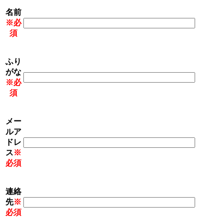
名前
※必
須
ふり
がな
※必
須
メー
ルア
ドレ
ス
※
必須
連絡
先
※
必須