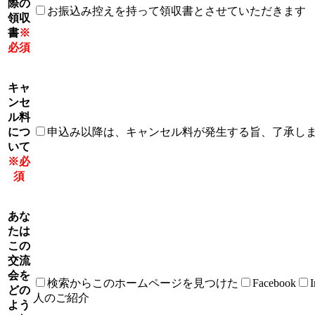
際の
お振込み控えを持って領収書とさせていただきます
領収
書
※
必須
キャ
ンセ
ル料
につ
申込み以降は、キャンセル料が発生する旨、了承し
いて
※必
須
あな
たは
この
交流
会を
検索からこのホームページを見つけた
Facebook
I
どの
人のご紹介
よう