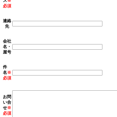
ス
※
必須
連絡
先
会社
名・
屋号
件
名
※
必須
お問
い合
せ
※
必須