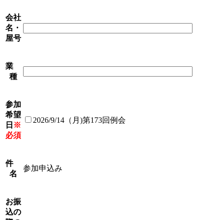
会社
名・
屋号
業
種
参加
希望
2026/9/14（月)第173回例会
日
※
必須
件
参加申込み
名
お振
込の