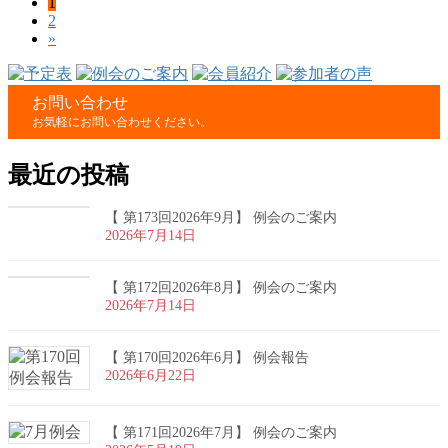
固
1
投
固
2
定
稿
»
定
ペ
ペ
ー
の
ー
ジ
ペ
お問い合わせ
ジ
お気軽にお問い合わせください。
ー
ジ
最近の投稿
送
【 第173回2026年9月】 例会のご案内
り
2026年7月14日
【 第172回2026年8月】 例会のご案内
2026年7月14日
【 第170回2026年6月】 例会報告
2026年6月22日
【 第171回2026年7月】 例会のご案内