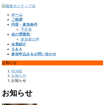
コ
ナ
ン
ビ
ホーム
テ
ゲ
ご挨拶
ン
ー
内容・参加条件
ツ
シ
予定表
へ
ョ
会の雰囲気
ス
ン
参加者の声
キ
に
会員紹介
ッ
移
Ｑ＆Ａ
プ
動
参加申込み＆お問い合わせ
お知らせ
HOME
お知らせ
お知らせ
お知らせ