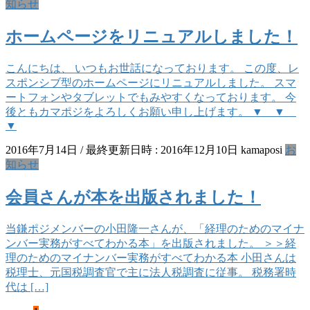
知らせ
ホームページをリニュアルしました！
こんにちは、 いつもお世話になっております。 この度、レ
スポンシブ型のホームページにリニュアルしました。 スマ
ートフォンやタブレットでもみやすくなっております。 今
後ともカマポジをよろしくお願い申し上げます。 ▼ ▼
▼
2016年7月14日
/ 最終更新日時 :
2016年12月10日
kamaposi
お
知らせ
会員さんが本を出版されました！
当鎌ポジメンバーの小田隆一さんが、「経理のためのマイナ
ンバー実務がすべてわかる本」を出版されました。 ＞＞経
理のためのマイナンバー実務がすべてわかる本 小田さんは
税理士、元国税調査官で主に法人税調査に従事。 税務署時
代は […]