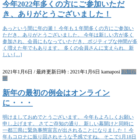
今年2022年多くの方にご参加いただ
き、ありがとうございました！
あっという間に年の瀬！ 今年も１年間多くの方にご参加い
ただき、ありがとうございました。 今年は新しい方が多く
参加され、会員にもなっていただき、ポジティブな仲間が多
く増えた年でもあります。 多くの会員さんに支えられ、新
しい […]
2021年1月6日
/ 最終更新日時 :
2021年1月6日
kamaposi
お知ら
せ
新年の最初の例会はオンライン
に・・・
明けましておめでとうございます。 今年もよろしくお願い
申し上げます。 さてご存知の通り、新しい幕開けと同時に
一都三県に緊急事態宣言が出されることになりました！ 今
年もコロナに振り回されそうな予感ですね。 そこで1月18日