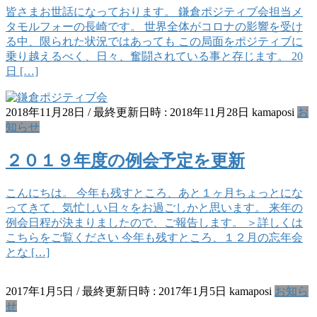
皆さまお世話になっております。 鎌倉ポジティブ会担当メ
タモルフォーの長崎です。 世界全体がコロナの影響を受け
る中、限られた状況ではあっても この局面をポジティブに
乗り越えるべく、日々、奮闘されている事と存じます。 20
日 […]
2018年11月28日
/ 最終更新日時 :
2018年11月28日
kamaposi
お
知らせ
２０１９年度の例会予定を更新
こんにちは。 今年も残すところ、あと１ヶ月ちょっとにな
ってきて、気忙しい日々をお過ごしかと思います。 来年の
例会日程が決まりましたので、ご報告します。 ＞詳しくは
こちらをご覧ください 今年も残すところ、１２月の忘年会
とな […]
2017年1月5日
/ 最終更新日時 :
2017年1月5日
kamaposi
お知ら
せ