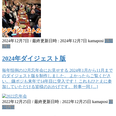
2024年12月7日
/ 最終更新日時 :
2024年12月7日
kamaposi
お知
らせ
2024年ダイジェスト版
毎年恒例の12月忘年会にお見せする 2024年1月から11月まで
のダイジェスト版を制作しました。 よかったらご覧くださ
い。 鎌ポジも来年で14年目に突入です！ これもひとえに参
加していただける皆様のおかげです。 幹事一同 […]
2022年12月25日
/ 最終更新日時 :
2022年12月25日
kamaposi
お
知らせ