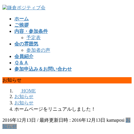
コ
ナ
ン
ビ
ホーム
テ
ゲ
ご挨拶
ン
ー
内容・参加条件
ツ
シ
予定表
へ
ョ
会の雰囲気
ス
ン
参加者の声
キ
に
会員紹介
ッ
移
Ｑ＆Ａ
プ
動
参加申込み＆お問い合わせ
お知らせ
HOME
お知らせ
お知らせ
ホームページをリニュアルしました！
2016年12月13日
/ 最終更新日時 :
2016年12月13日
kamaposi
お
知らせ