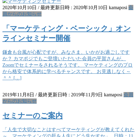
2020年10月10日
/ 最終更新日時 :
2020年10月10日
kamaposi
会
員からのお知らせ
「マーケティング・ベーシック」オン
ラインセミナー開催
鎌倉も台風が心配ですが、みなさま、いかがお過ごしです
か？ カマポジでもご登壇いただいた会員の平賀さんが、
Zoomでセミナーをされるそうです。 マーケティングのプロ
から格安で体系的に学べるチャンスです。 お見逃しなく～
＾＾ […]
2019年11月8日
/ 最終更新日時 :
2019年11月9日
kamaposi
会員
からのお知らせ
セミナーのご案内
「人生で大切なことはすべてマーケティングが教えてくれた
～ マーケティングの肝を人生にどう生かすか」 日時：11