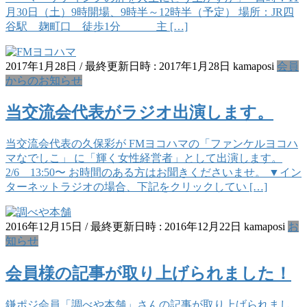
月30日（土）9時開場、9時半～12時半（予定） 場所：JR四
谷駅 麹町口 徒歩1分 主 […]
2017年1月28日
/ 最終更新日時 :
2017年1月28日
kamaposi
会員
からのお知らせ
当交流会代表がラジオ出演します。
当交流会代表の久保彩が FMヨコハマの「ファンケルヨコハ
マなでしこ」 に「輝く女性経営者」として出演します。
2/6 13:50〜 お時間のある方はお聞きくださいませ。 ▼イン
ターネットラジオの場合、下記をクリックしてい […]
2016年12月15日
/ 最終更新日時 :
2016年12月22日
kamaposi
お
知らせ
会員様の記事が取り上げられました！
鎌ポジ会員「調べや本舗」さんの記事が取り上げられまし