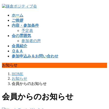
コ
ナ
ン
ビ
ホーム
テ
ゲ
ご挨拶
ン
ー
内容・参加条件
ツ
シ
予定表
へ
ョ
会の雰囲気
ス
ン
参加者の声
キ
に
会員紹介
ッ
移
Ｑ＆Ａ
プ
動
参加申込み＆お問い合わせ
お知らせ
HOME
お知らせ
会員からのお知らせ
会員からのお知らせ