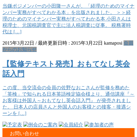
当鎌ポジメンバーの小田隆一さんが、「経理のためのマイナ
ンバー実務がすべてわかる本」を出版されました。 ＞＞経
理のためのマイナンバー実務がすべてわかる本 小田さんは
税理士、元国税調査官で主に法人税調査に従事。 税務署時
代は […]
2015年3月22日
/ 最終更新日時 :
2015年3月22日
kamaposi
会員
からのお知らせ
【監修テキスト発売】おもてなし英会
話入門
この度、当交流会の会員の佐野なおこさんが監修を務めた
「英検」で知られる日本英語検定協会様より、通信講座『～
お客様は外国人～おもてなし英会話入門』 が発売されまし
た。 日本人の店員さんと外国人のお客様との接客・接遇シ
ーンを […]
お問い合わせ