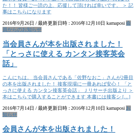
た！！ 皆様ご一読の上、応援して頂ければ幸いです。 ＞ 記
事はこちらになります
2016年9月26日
/ 最終更新日時 :
2016年12月10日
kamaposi
会
員からのお知らせ
当会員さんが本を出版されました！
「とっさに使える カンタン接客英会
話」
こんにちは。 当会員さんである「佐野なおこ」さんが2冊目
の本を出版されました！ 接客現場に一冊あれば安心！ 「と
っさに使える カンタン接客英会話」 Ｊリサーチ出版より ＞
本はこちらで購入することができます 本書には接客シ […]
2016年7月14日
/ 最終更新日時 :
2016年12月10日
kamaposi
お
知らせ
会員さんが本を出版されました！