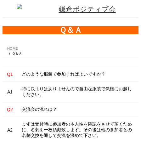
コ
ナ
ン
ビ
テ
ゲ
ン
ー
ツ
シ
Ｑ＆Ａ
へ
ョ
ス
ン
キ
に
HOME
ッ
移
Ｑ＆Ａ
プ
動
どのような服装で参加すればよいですか？
Q1
特に決まりはありませんので自由な服装で気軽にお越し
A1
ください。
交流会の流れは？
Q2
まずは受付時に参加者の本人性を確認をさせて頂くため
に、名刺を一枚頂戴致します。その後は他の参加者との
A2
名刺交換を通して交流を深めて下さい。