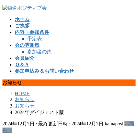
コ
ナ
ン
ビ
ホーム
テ
ゲ
ご挨拶
ン
ー
内容・参加条件
ツ
シ
予定表
へ
ョ
会の雰囲気
ス
ン
参加者の声
キ
に
会員紹介
ッ
移
Ｑ＆Ａ
プ
動
参加申込み＆お問い合わせ
お知らせ
HOME
お知らせ
お知らせ
2024年ダイジェスト版
2024年12月7日
/ 最終更新日時 :
2024年12月7日
kamaposi
お知
らせ