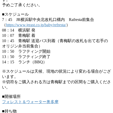
予めご了承ください。
■スケジュール
7：45 JR横浜駅中央北改札口構内 Rafresta前集合
（
https://www.jreast.co.jp/baby/refresta/
）
08：14 横浜駅 発
10：07 青梅駅 着
10：45 青梅駅 送迎バス到着（青梅駅の改札を出て右手の
オリジン弁当前集合）
10：50 ラフティング開始
13：50 ラフティング終了
14：15 ランチ（BBQ）
※スケジュールは天候、現地の状況により変わる場合がござ
います。
※切符をご購入される方は青梅駅までの区間をご購入くださ
い。
■開催場所
フォレスト＆ウォーター奥多摩
■持ち物