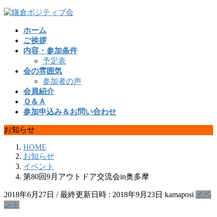
コ
ナ
ン
ビ
ホーム
テ
ゲ
ご挨拶
ン
ー
内容・参加条件
ツ
シ
予定表
へ
ョ
会の雰囲気
ス
ン
参加者の声
キ
に
会員紹介
ッ
移
Ｑ＆Ａ
プ
動
参加申込み＆お問い合わせ
お知らせ
HOME
お知らせ
イベント
第80回9月アウトドア交流会in奥多摩
2018年6月27日
/ 最終更新日時 :
2018年9月23日
kamaposi
イベ
ント