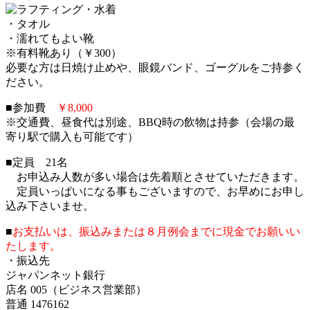
・水着
・タオル
・濡れてもよい靴
※有料靴あり（￥300）
必要な方は日焼け止めや、眼鏡バンド、ゴーグルをご持参く
ださい。
■参加費
￥8,000
※交通費、昼食代は別途、BBQ時の飲物は持参（会場の最
寄り駅で購入も可能です）
■定員 21名
お申込み人数が多い場合は先着順とさせていただきます。
定員いっぱいになる事もございますので、お早めにお申し
込み下さいませ。
■
お支払いは、振込みまたは８月例会までに現金でお願いい
たします。
・振込先
ジャパンネット銀行
店名 005（ビジネス営業部）
普通 1476162