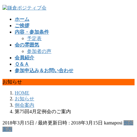
コ
ナ
ン
ビ
ホーム
テ
ゲ
ご挨拶
ン
ー
内容・参加条件
ツ
シ
予定表
へ
ョ
会の雰囲気
ス
ン
参加者の声
キ
に
会員紹介
ッ
移
Ｑ＆Ａ
プ
動
参加申込み＆お問い合わせ
お知らせ
HOME
お知らせ
例会案内
第75回4月定例会のご案内
2018年3月15日
/ 最終更新日時 :
2018年3月15日
kamaposi
例会
案内