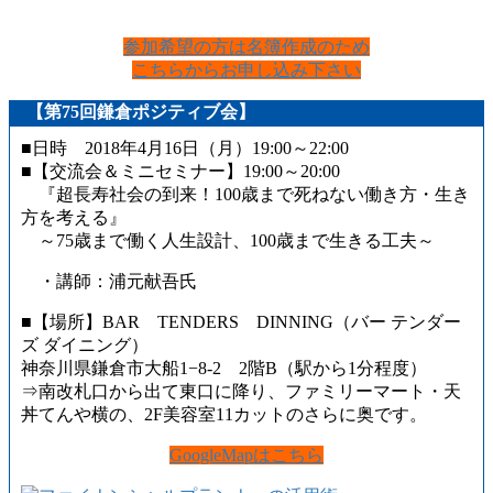
参加希望の方は名簿作成のため
こちらからお申し込み下さい
【第75回鎌倉ポジティブ会】
■日時 2018年4月16日（月）19:00～22:00
■【交流会＆ミニセミナー】19:00～20:00
『超長寿社会の到来！100歳まで死ねない働き方・生き
方を考える』
～75歳まで働く人生設計、100歳まで生きる工夫～
・講師：浦元献吾氏
■【場所】BAR TENDERS DINNING（バー テンダー
ズ ダイニング）
神奈川県鎌倉市大船1−8-2 2階B（駅から1分程度）
⇒南改札口から出て東口に降り、ファミリーマート・天
丼てんや横の、2F美容室11カットのさらに奥です。
GoogleMapはこちら