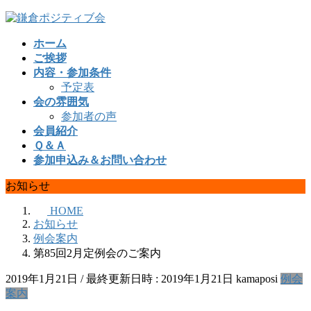
コ
ナ
ン
ビ
ホーム
テ
ゲ
ご挨拶
ン
ー
内容・参加条件
ツ
シ
予定表
へ
ョ
会の雰囲気
ス
ン
参加者の声
キ
に
会員紹介
ッ
移
Ｑ＆Ａ
プ
動
参加申込み＆お問い合わせ
お知らせ
HOME
お知らせ
例会案内
第85回2月定例会のご案内
2019年1月21日
/ 最終更新日時 :
2019年1月21日
kamaposi
例会
案内