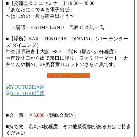
■【交流会＆ミニセミナー】19:00～20:00
『あなたにもできる電子出版』
〜はじめの一歩を踏み出そう〜
・講師：HAJIME-LAND 代表 山本純一氏
■【場所】BAR TENDERS DINNING（バー テンダー
ズ ダイニング）
神奈川県鎌倉市大船1−8-2 2階B（駅から1分程度）
⇒南改札口から出て東口に降り、ファミリーマート・天
丼てんや横の、2F美容室11カットのさらに奥です。
GoogleMapはこちら
■会 費：
￥5,000
（懇親会費込）
■持ち物：名刺30枚程度、その他販促物がある方はご持参
ください。