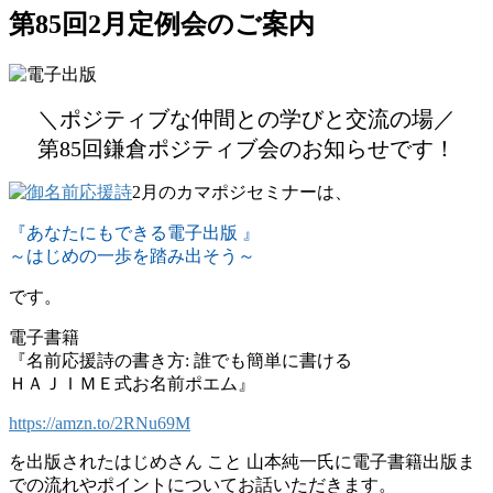
第85回2月定例会のご案内
＼ポジティブな仲間との学びと交流の場／
第85回鎌倉ポジティブ会のお知らせです！
2月のカマポジセミナーは、
『あなたにもできる電子出版 』
～はじめの一歩を踏み出そう～
です。
電子書籍
『名前応援詩の書き方: 誰でも簡単に書ける
ＨＡＪＩＭＥ式お名前ポエム』
https://amzn.to/2RNu69M
を出版されたはじめさん こと 山本純一氏に電子書籍出版ま
での流れやポイントについてお話いただきます。