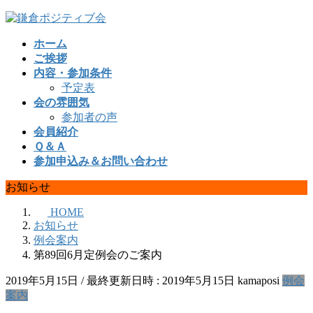
コ
ナ
ン
ビ
ホーム
テ
ゲ
ご挨拶
ン
ー
内容・参加条件
ツ
シ
予定表
へ
ョ
会の雰囲気
ス
ン
参加者の声
キ
に
会員紹介
ッ
移
Ｑ＆Ａ
プ
動
参加申込み＆お問い合わせ
お知らせ
HOME
お知らせ
例会案内
第89回6月定例会のご案内
2019年5月15日
/ 最終更新日時 :
2019年5月15日
kamaposi
例会
案内