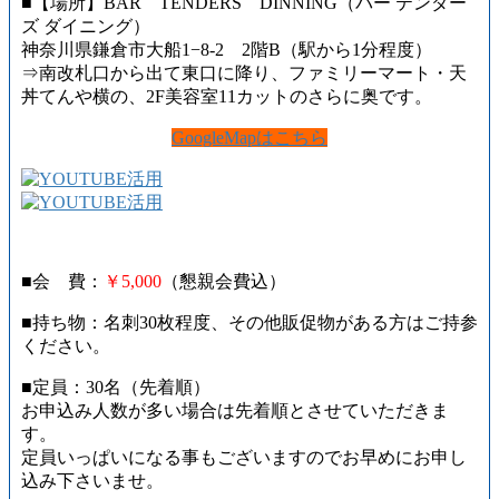
■【場所】BAR TENDERS DINNING（バー テンダー
ズ ダイニング）
神奈川県鎌倉市大船1−8-2 2階B（駅から1分程度）
⇒南改札口から出て東口に降り、ファミリーマート・天
丼てんや横の、2F美容室11カットのさらに奥です。
GoogleMapはこちら
■会 費：
￥5,000
（懇親会費込）
■持ち物：名刺30枚程度、その他販促物がある方はご持参
ください。
■定員：30名（先着順）
お申込み人数が多い場合は先着順とさせていただきま
す。
定員いっぱいになる事もございますのでお早めにお申し
込み下さいませ。