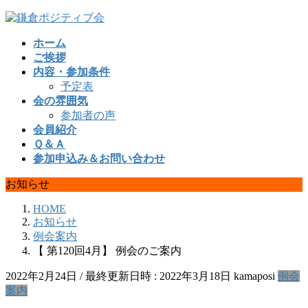
コ
ナ
ン
ビ
ホーム
テ
ゲ
ご挨拶
ン
ー
内容・参加条件
ツ
シ
予定表
へ
ョ
会の雰囲気
ス
ン
参加者の声
キ
に
会員紹介
ッ
移
Ｑ＆Ａ
プ
動
参加申込み＆お問い合わせ
お知らせ
HOME
お知らせ
例会案内
【 第120回4月】 例会のご案内
2022年2月24日
/ 最終更新日時 :
2022年3月18日
kamaposi
例会
案内