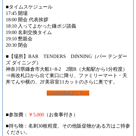
■タイムスケジュール
17:45 開場
18:00 開会 代表挨拶
18:10 入ってよかった鎌ポジ談義
19:00 名刺交換タイム
19:10 懇親会
20:30 閉会
■【場所】BAR TENDERS DINNING（バー テンダー
ズ ダイニング）
神奈川県鎌倉市大船1−8-2 2階B（大船駅から1分程度）
⇒南改札口から出て東口に降り、ファミリーマート・天
丼てんや横の、2F美容室11カットのさらに奥です。
GoogleMapはこちら
■参加費：
￥5,000
（お食事付き）
■持ち物：名刺30枚程度、その他販促物がある方はご持参
ください。