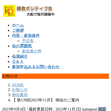
コ
ナ
ン
ビ
テ
ゲ
ン
ー
ホーム
ツ
シ
ご挨拶
へ
ョ
内容・参加条件
ス
ン
予定表
キ
に
会の雰囲気
ッ
移
参加者の声
プ
動
会員紹介
Ｑ＆Ａ
参加申込み＆お問い合わせ
お知らせ
HOME
お知らせ
例会案内
【 第139回2023年11月】 例会のご案内
2023年9月4日
/ 最終更新日時 :
2023年11月2日
kamaposi
例会