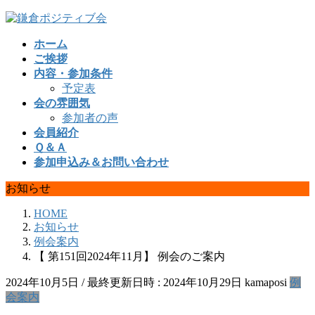
コ
ナ
ン
ビ
ホーム
テ
ゲ
ご挨拶
ン
ー
内容・参加条件
ツ
シ
予定表
へ
ョ
会の雰囲気
ス
ン
参加者の声
キ
に
会員紹介
ッ
移
Ｑ＆Ａ
プ
動
参加申込み＆お問い合わせ
お知らせ
HOME
お知らせ
例会案内
【 第151回2024年11月】 例会のご案内
2024年10月5日
/ 最終更新日時 :
2024年10月29日
kamaposi
例
会案内