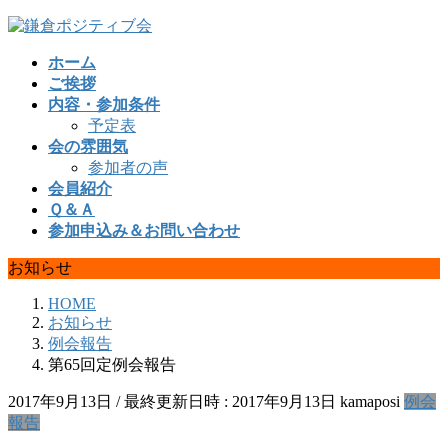
コ
ナ
ン
ビ
ホーム
テ
ゲ
ご挨拶
ン
ー
内容・参加条件
ツ
シ
予定表
へ
ョ
会の雰囲気
ス
ン
参加者の声
キ
に
会員紹介
ッ
移
Ｑ＆Ａ
プ
動
参加申込み＆お問い合わせ
お知らせ
HOME
お知らせ
例会報告
第65回定例会報告
2017年9月13日
/ 最終更新日時 :
2017年9月13日
kamaposi
例会
報告