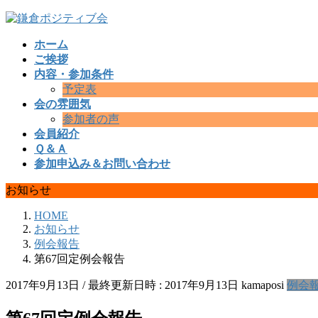
コ
ナ
ン
ビ
ホーム
テ
ゲ
ご挨拶
ン
ー
内容・参加条件
ツ
シ
予定表
へ
ョ
会の雰囲気
ス
ン
参加者の声
キ
に
会員紹介
ッ
移
Ｑ＆Ａ
プ
動
参加申込み＆お問い合わせ
お知らせ
HOME
お知らせ
例会報告
第67回定例会報告
2017年9月13日
/ 最終更新日時 :
2017年9月13日
kamaposi
例会