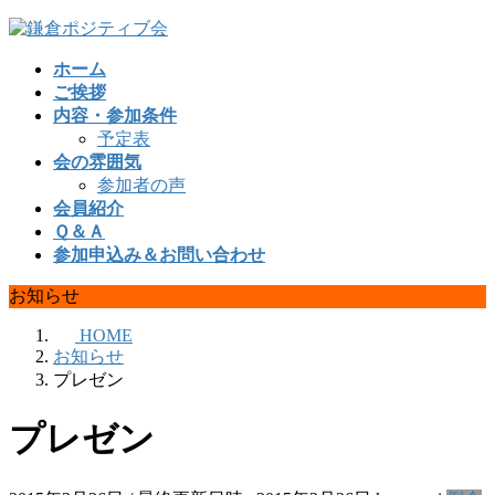
コ
ナ
ン
ビ
ホーム
テ
ゲ
ご挨拶
ン
ー
内容・参加条件
ツ
シ
予定表
へ
ョ
会の雰囲気
ス
ン
参加者の声
キ
に
会員紹介
ッ
移
Ｑ＆Ａ
プ
動
参加申込み＆お問い合わせ
お知らせ
HOME
お知らせ
プレゼン
プレゼン