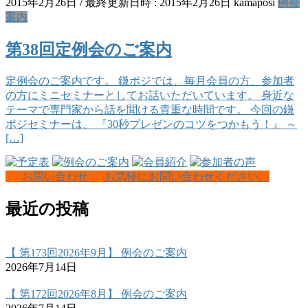
2015年2月26日
/ 最終更新日時 :
2015年2月26日
kamaposi
例会
案内
第38回定例会のご案内
定例会のご案内です。 鎌ポジでは、毎月会員の方、参加者
の方にミニセミナーとしてお話いただいています。 身近な
テーマで専門家から話を聞ける貴重な時間です。 今回の鎌
ポジセミナーは、 『30秒プレゼンのコツをつかもう！』 ～
[…]
お問い合わせ
お気軽にお問い合わせください。
最近の投稿
【 第173回2026年9月】 例会のご案内
2026年7月14日
【 第172回2026年8月】 例会のご案内