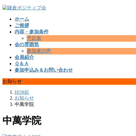
コ
ナ
ン
ビ
ホーム
テ
ゲ
ご挨拶
ン
ー
内容・参加条件
ツ
シ
予定表
へ
ョ
会の雰囲気
ス
ン
参加者の声
キ
に
会員紹介
ッ
移
Ｑ＆Ａ
プ
動
参加申込み＆お問い合わせ
お知らせ
HOME
お知らせ
中萬学院
中萬学院