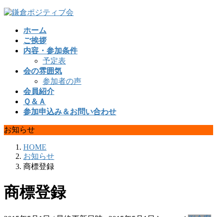
コ
ナ
ン
ビ
ホーム
テ
ゲ
ご挨拶
ン
ー
内容・参加条件
ツ
シ
予定表
へ
ョ
会の雰囲気
ス
ン
参加者の声
キ
に
会員紹介
ッ
移
Ｑ＆Ａ
プ
動
参加申込み＆お問い合わせ
お知らせ
HOME
お知らせ
商標登録
商標登録