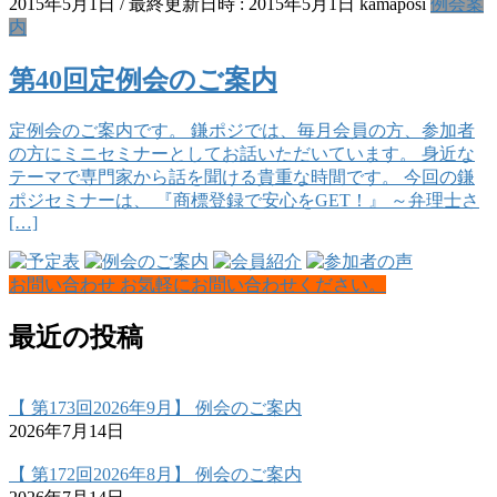
2015年5月1日
/ 最終更新日時 :
2015年5月1日
kamaposi
例会案
内
第40回定例会のご案内
定例会のご案内です。 鎌ポジでは、毎月会員の方、参加者
の方にミニセミナーとしてお話いただいています。 身近な
テーマで専門家から話を聞ける貴重な時間です。 今回の鎌
ポジセミナーは、 『商標登録で安心をGET！』 ～弁理士さ
[…]
お問い合わせ
お気軽にお問い合わせください。
最近の投稿
【 第173回2026年9月】 例会のご案内
2026年7月14日
【 第172回2026年8月】 例会のご案内