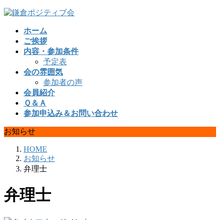
コ
ナ
ン
ビ
ホーム
テ
ゲ
ご挨拶
ン
ー
内容・参加条件
ツ
シ
予定表
へ
ョ
会の雰囲気
ス
ン
参加者の声
キ
に
会員紹介
ッ
移
Ｑ＆Ａ
プ
動
参加申込み＆お問い合わせ
お知らせ
HOME
お知らせ
弁理士
弁理士