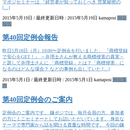
マポジセミナーは 『経営者が知っておくべき 営業秘密の
[…]
2015年5月19日
/ 最終更新日時 :
2015年5月19日
kamaposi
例会
報告
第40回定例会報告
昨日5月18日（月）19:00〜定例会を行いました。 『商標登録
で安心をGET！』 ～弁理士さんが教える商標侵害の真実～
と題して弁理士さんに 「商標登録」とは？「商標侵害」に
なるのはどんな場合？ などの事例も出していた […]
2015年5月1日
/ 最終更新日時 :
2015年5月1日
kamaposi
例会案
内
第40回定例会のご案内
定例会のご案内です。 鎌ポジでは、毎月会員の方、参加者
の方にミニセミナーとしてお話いただいています。 身近な
テーマで専門家から話を聞ける貴重な時間です。 今回の鎌