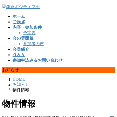
コ
ナ
ン
ビ
ホーム
テ
ゲ
ご挨拶
ン
ー
内容・参加条件
ツ
シ
予定表
へ
ョ
会の雰囲気
ス
ン
参加者の声
キ
に
会員紹介
ッ
移
Ｑ＆Ａ
プ
動
参加申込み＆お問い合わせ
お知らせ
HOME
お知らせ
物件情報
物件情報