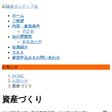
コ
ナ
ン
ビ
ホーム
テ
ゲ
ご挨拶
ン
ー
内容・参加条件
ツ
シ
予定表
へ
ョ
会の雰囲気
ス
ン
参加者の声
キ
に
会員紹介
ッ
移
Ｑ＆Ａ
プ
動
参加申込み＆お問い合わせ
お知らせ
HOME
お知らせ
資産づくり
資産づくり