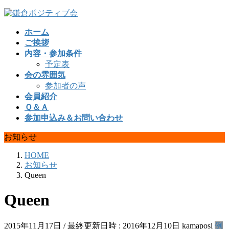
コ
ナ
ン
ビ
ホーム
テ
ゲ
ご挨拶
ン
ー
内容・参加条件
ツ
シ
予定表
へ
ョ
会の雰囲気
ス
ン
参加者の声
キ
に
会員紹介
ッ
移
Ｑ＆Ａ
プ
動
参加申込み＆お問い合わせ
お知らせ
HOME
お知らせ
Queen
Queen
2015年11月17日
/ 最終更新日時 :
2016年12月10日
kamaposi
例