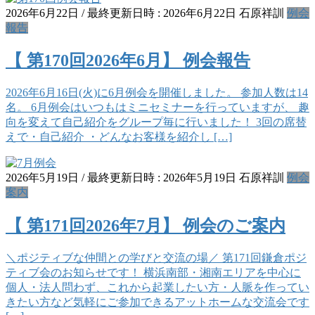
2026年6月22日
/ 最終更新日時 :
2026年6月22日
石原祥訓
例会
報告
【 第170回2026年6月】 例会報告
2026年6月16日(火)に6月例会を開催しました。 参加人数は14
名。 6月例会はいつもはミニセミナーを行っていますが、 趣
向を変えて自己紹介をグループ毎に行いました！ 3回の席替
えで・自己紹介 ・どんなお客様を紹介し […]
2026年5月19日
/ 最終更新日時 :
2026年5月19日
石原祥訓
例会
案内
【 第171回2026年7月】 例会のご案内
＼ポジティブな仲間との学びと交流の場／ 第171回鎌倉ポジ
ティブ会のお知らせです！ 横浜南部・湘南エリアを中心に
個人・法人問わず、これから起業したい方・人脈を作ってい
きたい方など気軽にご参加できるアットホームな交流会です