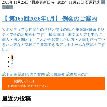
2025年11月25日
/ 最終更新日時 :
2025年11月25日
石原祥訓
例
会案内
【 第165回2026年1月】 例会のご案内
＼ポジティブな仲間との学びと交流の場／ 第165回鎌倉ポジ
ティブ会のお知らせです！ 横浜南部・湘南エリアを中心に
個人・法人問わず、これから起業したい方・人脈を作ってい
きたい方など気軽にご参加できるアットホームな交流会です
[…]
固
1
投
固
2
定
稿
»
定
ペ
ペ
ー
の
ー
ジ
ペ
お問い合わせ
ジ
お気軽にお問い合わせください。
ー
ジ
最近の投稿
送