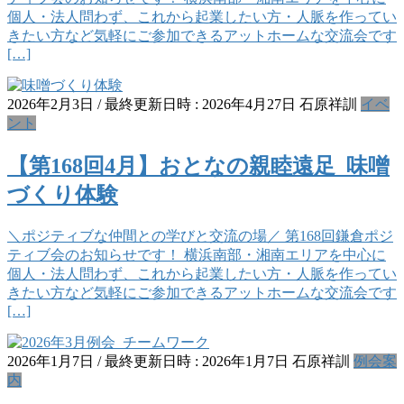
個人・法人問わず、これから起業したい方・人脈を作ってい
きたい方など気軽にご参加できるアットホームな交流会です
[…]
2026年2月3日
/ 最終更新日時 :
2026年4月27日
石原祥訓
イベ
ント
【第168回4月】おとなの親睦遠足_味噌
づくり体験
＼ポジティブな仲間との学びと交流の場／ 第168回鎌倉ポジ
ティブ会のお知らせです！ 横浜南部・湘南エリアを中心に
個人・法人問わず、これから起業したい方・人脈を作ってい
きたい方など気軽にご参加できるアットホームな交流会です
[…]
2026年1月7日
/ 最終更新日時 :
2026年1月7日
石原祥訓
例会案
内