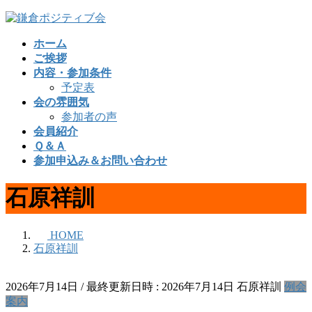
コ
ナ
ン
ビ
ホーム
テ
ゲ
ご挨拶
ン
ー
内容・参加条件
ツ
シ
予定表
へ
ョ
会の雰囲気
ス
ン
参加者の声
キ
に
会員紹介
ッ
移
Ｑ＆Ａ
プ
動
参加申込み＆お問い合わせ
石原祥訓
HOME
石原祥訓
2026年7月14日
/ 最終更新日時 :
2026年7月14日
石原祥訓
例会
案内