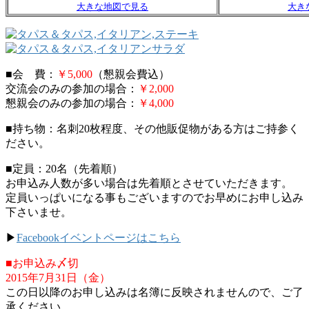
大きな地図で見る
大き
■会 費：
￥5,000
（懇親会費込）
交流会のみの参加の場合：
￥2,000
懇親会のみの参加の場合：
￥4,000
■持ち物：名刺20枚程度、その他販促物がある方はご持参く
ださい。
■定員：20名（先着順）
お申込み人数が多い場合は先着順とさせていただきます。
定員いっぱいになる事もございますのでお早めにお申し込み
下さいませ。
▶
Facebookイベントページはこちら
■お申込み〆切
2015年7月31日（金）
この日以降のお申し込みは名簿に反映されませんので、ご了
承ください。