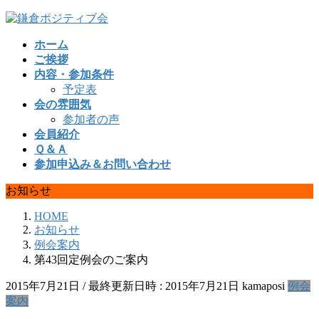
コ
ナ
ン
ビ
ホーム
テ
ゲ
ご挨拶
ン
ー
内容・参加条件
ツ
シ
予定表
へ
ョ
会の雰囲気
ス
ン
参加者の声
キ
に
会員紹介
ッ
移
Ｑ＆Ａ
プ
動
参加申込み＆お問い合わせ
お知らせ
HOME
お知らせ
例会案内
第43回定例会のご案内
2015年7月21日
/ 最終更新日時 :
2015年7月21日
kamaposi
例会
案内