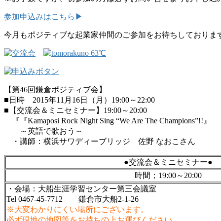
参加申込みはこちら▶
今月もポジティブな起業家仲間のご参加をお待ちしております
【第46回鎌倉ポジティブ会】
■日時 2015年11月16日（月）19:00～22:00
■【交流会＆ミニセミナー】19:00～20:00
『『Kamaposi Rock Night Sing “We Are The Champions”!!』
～英語で歌おう～
・講師：横浜サワディーブリッジ 佐野 なおこさん
●交流会＆ミニセミナー●
時間；19:00～20:00
・会場：大船生涯学習センター第三会議室
Tel 0467-45-7712 鎌倉市大船2-1-26
※大変わかりにくい場所にございます。
必ず現地の地図等をお持ちの上お運びください。