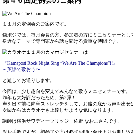
第４６回定例会のご案内
１１月の定例会のご案内です。
鎌ポジでは、毎月会員の方、参加者の方にミニセミナーとし
身近なテーマで専門家から話を聞ける貴重な時間です。
１１月のカマポジセミナーは
『Kamaposi Rock Night Sing “We Are The Champions”!!』
～英語で歌おう〜
と題してお送りします。
今回は、少し趣向を変えてみんなで歌うミニセミナーです。
昨年も大好評だったため、第2弾！
声を出す前に簡単ストレッチをして、お腹の底から声を出せ
次回からはカラオケも上達したような気になります。
講師は横浜サワディーブリッジ 佐野 なおこさんです。
※お手数ですが、初参加の方は必ずお問い合せよりお申し込