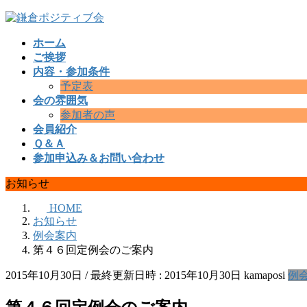
コ
ナ
ン
ビ
ホーム
テ
ゲ
ご挨拶
ン
ー
内容・参加条件
ツ
シ
予定表
へ
ョ
会の雰囲気
ス
ン
参加者の声
キ
に
会員紹介
ッ
移
Ｑ＆Ａ
プ
動
参加申込み＆お問い合わせ
お知らせ
HOME
お知らせ
例会案内
第４６回定例会のご案内
2015年10月30日
/ 最終更新日時 :
2015年10月30日
kamaposi
例