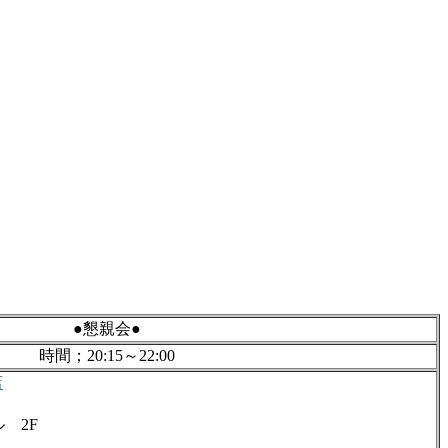
●懇親会●
時間；20:15～22:00
店
ル 2F