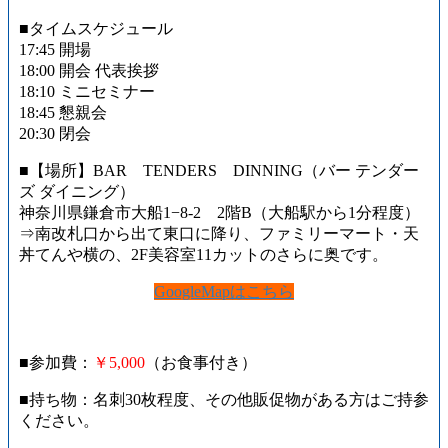
■タイムスケジュール
17:45 開場
18:00 開会 代表挨拶
18:10 ミニセミナー
18:45 懇親会
20:30 閉会
■【場所】BAR TENDERS DINNING（バー テンダー
ズ ダイニング）
神奈川県鎌倉市大船1−8-2 2階B（大船駅から1分程度）
⇒南改札口から出て東口に降り、ファミリーマート・天
丼てんや横の、2F美容室11カットのさらに奥です。
GoogleMapはこちら
■参加費：
￥5,000
（お食事付き）
■持ち物：名刺30枚程度、その他販促物がある方はご持参
ください。