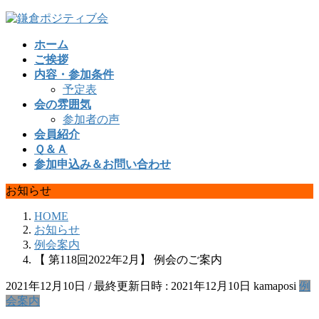
コ
ナ
ン
ビ
ホーム
テ
ゲ
ご挨拶
ン
ー
内容・参加条件
ツ
シ
予定表
へ
ョ
会の雰囲気
ス
ン
参加者の声
キ
に
会員紹介
ッ
移
Ｑ＆Ａ
プ
動
参加申込み＆お問い合わせ
お知らせ
HOME
お知らせ
例会案内
【 第118回2022年2月】 例会のご案内
2021年12月10日
/ 最終更新日時 :
2021年12月10日
kamaposi
例
会案内