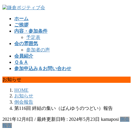
コ
ナ
ン
ビ
ホーム
テ
ゲ
ご挨拶
ン
ー
内容・参加条件
ツ
シ
予定表
へ
ョ
会の雰囲気
ス
ン
参加者の声
キ
に
会員紹介
ッ
移
Ｑ＆Ａ
プ
動
参加申込み＆お問い合わせ
お知らせ
HOME
お知らせ
例会報告
第116回 絆結の集い（ばんゆうのつどい）報告
2021年12月8日
/ 最終更新日時 :
2024年5月23日
kamaposi
例会
報告