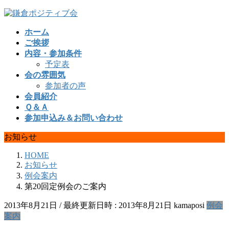
コ
ナ
ン
ビ
ホーム
テ
ゲ
ご挨拶
ン
ー
内容・参加条件
ツ
シ
予定表
へ
ョ
会の雰囲気
ス
ン
参加者の声
キ
に
会員紹介
ッ
移
Ｑ＆Ａ
プ
動
参加申込み＆お問い合わせ
お知らせ
HOME
お知らせ
例会案内
第20回定例会のご案内
2013年8月21日
/ 最終更新日時 :
2013年8月21日
kamaposi
例会
案内