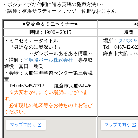
～ポジティブな仲間に送る英語の発声方法♪～
・講師：横浜サワディーブリッジ 佐野なおこさん
●交流会＆ミニセミナー●
時間；19:00～20:15
時間；2
・ミニセミナータイトル
場所：
タパス＆
『身近なのに奥深い！』
Tel：0467-42-62
～ダンボールあるある講座～
鎌倉市大船1-10
・講師：
平塚段ボール株式会社
専務取
締役 冨田 剛氏
・会場：大船生涯学習センター第三会議
室
Tel 0467-45-7712 鎌倉市大船2-1-26
※大変わかりにくい場所にございま
す。
必ず現地の地図等をお持ちの上お運び
ください。