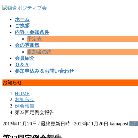
コ
ナ
ン
ビ
ホーム
テ
ゲ
ご挨拶
ン
ー
内容・参加条件
ツ
シ
予定表
へ
ョ
会の雰囲気
ス
ン
参加者の声
キ
に
会員紹介
ッ
移
Ｑ＆Ａ
プ
動
参加申込み＆お問い合わせ
お知らせ
HOME
お知らせ
例会報告
第22回定例会報告
2013年11月20日
/ 最終更新日時 :
2013年11月20日
kamaposi
例