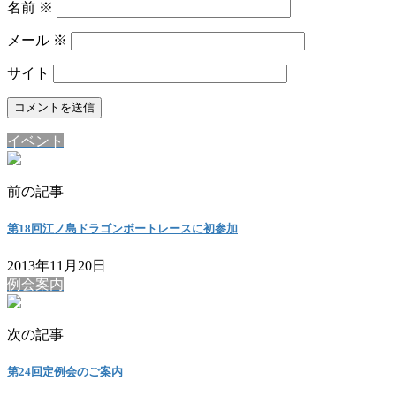
名前
※
メール
※
サイト
イベント
前の記事
第18回江ノ島ドラゴンボートレースに初参加
2013年11月20日
例会案内
次の記事
第24回定例会のご案内