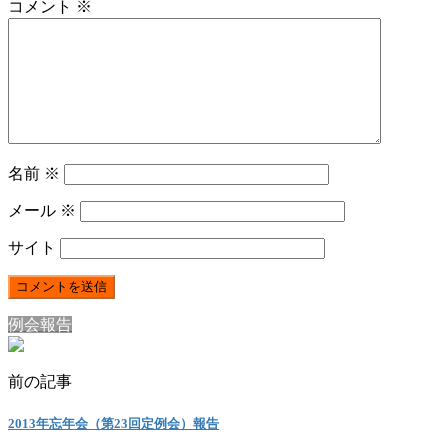
コメント
※
名前
※
メール
※
サイト
例会報告
前の記事
2013年忘年会（第23回定例会）報告