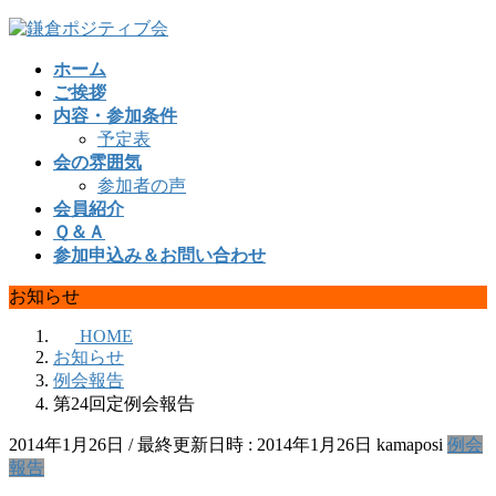
コ
ナ
ン
ビ
ホーム
テ
ゲ
ご挨拶
ン
ー
内容・参加条件
ツ
シ
予定表
へ
ョ
会の雰囲気
ス
ン
参加者の声
キ
に
会員紹介
ッ
移
Ｑ＆Ａ
プ
動
参加申込み＆お問い合わせ
お知らせ
HOME
お知らせ
例会報告
第24回定例会報告
2014年1月26日
/ 最終更新日時 :
2014年1月26日
kamaposi
例会
報告