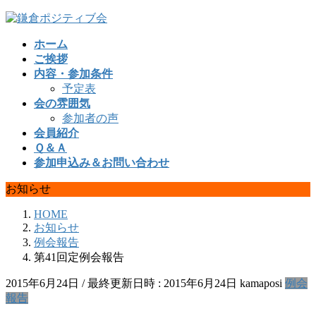
コ
ナ
ン
ビ
ホーム
テ
ゲ
ご挨拶
ン
ー
内容・参加条件
ツ
シ
予定表
へ
ョ
会の雰囲気
ス
ン
参加者の声
キ
に
会員紹介
ッ
移
Ｑ＆Ａ
プ
動
参加申込み＆お問い合わせ
お知らせ
HOME
お知らせ
例会報告
第41回定例会報告
2015年6月24日
/ 最終更新日時 :
2015年6月24日
kamaposi
例会
報告