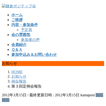
コ
ナ
ン
ビ
ホーム
テ
ゲ
ご挨拶
ン
ー
内容・参加条件
ツ
シ
予定表
へ
ョ
会の雰囲気
ス
ン
参加者の声
キ
に
会員紹介
ッ
移
Ｑ＆Ａ
プ
動
参加申込み＆お問い合わせ
お知らせ
HOME
お知らせ
例会報告
第３回定例会報告
2012年3月15日
/ 最終更新日時 :
2012年3月15日
kamaposi
例会
報告