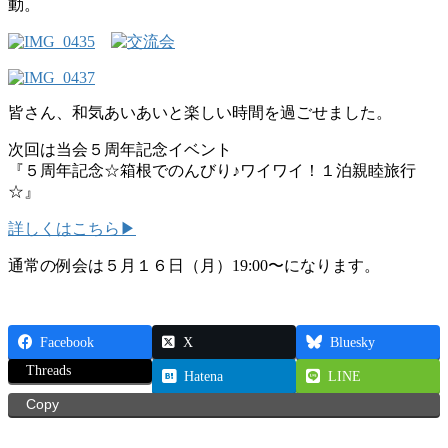
動。
皆さん、和気あいあいと楽しい時間を過ごせました。
次回は当会５周年記念イベント
『５周年記念☆箱根でのんびり♪ワイワイ！１泊親睦旅行
☆』
詳しくはこちら▶
通常の例会は５月１６日（月）19:00〜になります。
Facebook
X
Bluesky
Threads
Hatena
LINE
Copy