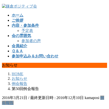
コ
ナ
ン
ビ
ホーム
テ
ゲ
ご挨拶
ン
ー
内容・参加条件
ツ
シ
予定表
へ
ョ
会の雰囲気
ス
ン
参加者の声
キ
に
会員紹介
ッ
移
Ｑ＆Ａ
プ
動
参加申込み＆お問い合わせ
お知らせ
HOME
お知らせ
例会報告
第50回例会報告
2016年3月21日
/ 最終更新日時 :
2016年12月10日
kamaposi
例
会報告