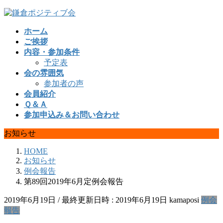
コ
ナ
ン
ビ
ホーム
テ
ゲ
ご挨拶
ン
ー
内容・参加条件
ツ
シ
予定表
へ
ョ
会の雰囲気
ス
ン
参加者の声
キ
に
会員紹介
ッ
移
Ｑ＆Ａ
プ
動
参加申込み＆お問い合わせ
お知らせ
HOME
お知らせ
例会報告
第89回2019年6月定例会報告
2019年6月19日
/ 最終更新日時 :
2019年6月19日
kamaposi
例会
報告