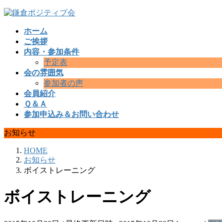
コ
ナ
ン
ビ
ホーム
テ
ゲ
ご挨拶
ン
ー
内容・参加条件
ツ
シ
予定表
へ
ョ
会の雰囲気
ス
ン
参加者の声
キ
に
会員紹介
ッ
移
Ｑ＆Ａ
プ
動
参加申込み＆お問い合わせ
お知らせ
HOME
お知らせ
ボイストレーニング
ボイストレーニング