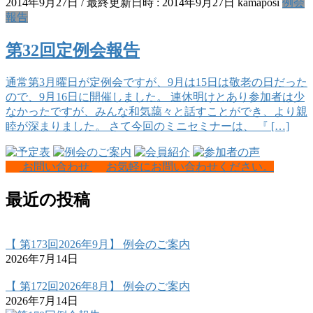
2014年9月27日
/ 最終更新日時 :
2014年9月27日
kamaposi
例会
報告
第32回定例会報告
通常第3月曜日が定例会ですが、9月は15日は敬老の日だった
ので、9月16日に開催しました。 連休明けとあり参加者は少
なかったですが、みんな和気藹々と話すことができ、より親
睦が深まりました。 さて今回のミニセミナーは、 『 […]
お問い合わせ
お気軽にお問い合わせください。
最近の投稿
【 第173回2026年9月】 例会のご案内
2026年7月14日
【 第172回2026年8月】 例会のご案内
2026年7月14日