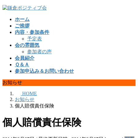
コ
ナ
ン
ビ
ホーム
テ
ゲ
ご挨拶
ン
ー
内容・参加条件
ツ
シ
予定表
へ
ョ
会の雰囲気
ス
ン
参加者の声
キ
に
会員紹介
ッ
移
Ｑ＆Ａ
プ
動
参加申込み＆お問い合わせ
お知らせ
HOME
お知らせ
個人賠償責任保険
個人賠償責任保険