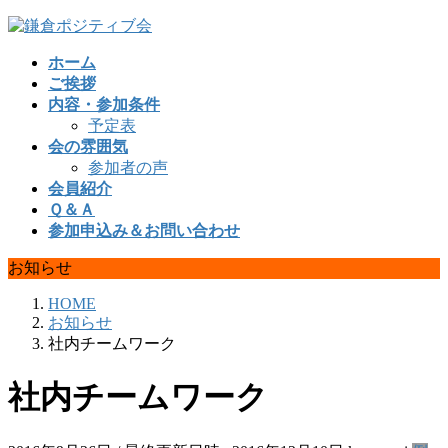
コ
ナ
ン
ビ
ホーム
テ
ゲ
ご挨拶
ン
ー
内容・参加条件
ツ
シ
予定表
へ
ョ
会の雰囲気
ス
ン
参加者の声
キ
に
会員紹介
ッ
移
Ｑ＆Ａ
プ
動
参加申込み＆お問い合わせ
お知らせ
HOME
お知らせ
社内チームワーク
社内チームワーク