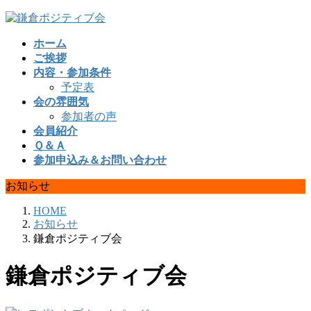
コ
ナ
ン
ビ
ホーム
テ
ゲ
ご挨拶
ン
ー
内容・参加条件
ツ
シ
予定表
へ
ョ
会の雰囲気
ス
ン
参加者の声
キ
に
会員紹介
ッ
移
Ｑ＆Ａ
プ
動
参加申込み＆お問い合わせ
お知らせ
HOME
お知らせ
鎌倉ポジティブ会
鎌倉ポジティブ会