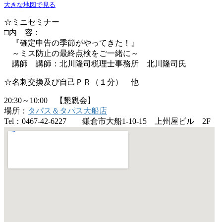
大きな地図で見る
☆ミニセミナー
□内 容：
『確定申告の季節がやってきた！』
～ミス防止の最終点検をご一緒に～
講師 講師：北川隆司税理士事務所 北川隆司氏
☆名刺交換及び自己ＰＲ（１分） 他
20:30～10:00 【懇親会】
場所：
タパス＆タパス大船店
Tel：0467-42-6227 鎌倉市大船1-10-15 上州屋ビル 2F