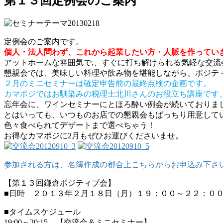
第１３回定例会のご案内
定例会のご案内です。
個人・法人問わず、これから起業したい方・人脈を作ってい
アットホームな雰囲気で,、すぐに打ち解けられる気軽な交流
懇親会では、美味しい料理や飲み物を堪能しながら、ポジテ
２月のミニセミナーは確定申告前の最終点検の企画です。
カマポジではお馴染みの税理士北川さんのお役立ち講座です
忘年会に、ワインセミナーにとほろ酔い例会が続いておりま
とはいっても、いつものお店での懇親会もばっちり用意して
色々食べられてデザートまで選べちゃう！
お得なカマポジに2月もぜひお運びくださいませ。
参加される方は、名簿作成の都合上こちらからお申込み下さい
【第１３回鎌倉ポジティブ会】
■日時 ２０１３年２月１８日（月）１９：００～２２：０
■タイムスケジュール
19:00～20:15 【交流会＆ミニセミナー】