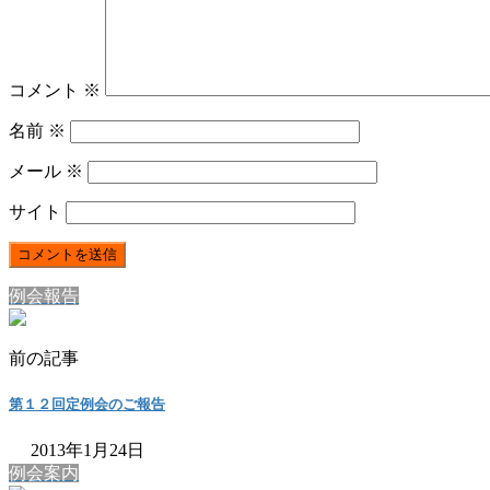
コメント
※
名前
※
メール
※
サイト
例会報告
前の記事
第１２回定例会のご報告
2013年1月24日
例会案内