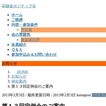
コ
ナ
ン
ビ
ホーム
テ
ゲ
ご挨拶
ン
ー
内容・参加条件
ツ
シ
予定表
へ
ョ
会の雰囲気
ス
ン
参加者の声
キ
に
会員紹介
ッ
移
Ｑ＆Ａ
プ
動
参加申込み＆お問い合わせ
お知らせ
HOME
お知らせ
例会案内
第１３回定例会のご案内
2013年2月3日
/ 最終更新日時 :
2013年2月3日
kamaposi
例会案