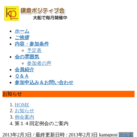
コ
ナ
ン
ビ
テ
ゲ
ン
ー
ホーム
ツ
シ
ご挨拶
へ
ョ
内容・参加条件
ス
ン
予定表
キ
に
会の雰囲気
ッ
移
参加者の声
プ
動
会員紹介
Ｑ＆Ａ
参加申込み＆お問い合わせ
お知らせ
HOME
お知らせ
例会案内
第１４回定例会のご案内
2013年2月3日
/ 最終更新日時 :
2013年2月3日
kamaposi
例会案