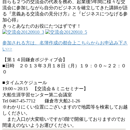
自らも２つの交流会の代表を務め、起業後5年間に様々な交
流会に参加しながら自分のビジネスを確立してきた講師が語
る『意義ある交流会の見分け方』と『ビジネスにつなげる参
加心得』
きっとあなたのお役にたつはずです！
参加される方は、名簿作成の都合上こちらからお申込み下さ
い>>
【第１４回鎌倉ポジティブ会】
■日時 ２０１３年３月１８日（月）１９：００～２２：０
０
■タイムスケジュール
19:00～20:15 【交流会＆ミニセミナー】
大船生涯学習センター第二会議室
Tel 0467-45-7712 鎌倉市大船2-1-26
※わかりにくい位置にございますので地図等を検索してお越
しください。
また入口が大変暗いですが3階で開催しておりますのでお
間違えのないようお運びください。