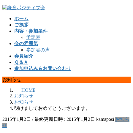
コ
ナ
ン
ビ
ホーム
テ
ゲ
ご挨拶
ン
ー
内容・参加条件
ツ
シ
予定表
へ
ョ
会の雰囲気
ス
ン
参加者の声
キ
に
会員紹介
ッ
移
Ｑ＆Ａ
プ
動
参加申込み＆お問い合わせ
お知らせ
HOME
お知らせ
お知らせ
明けましておめでとうございます。
2015年1月2日
/ 最終更新日時 :
2015年1月2日
kamaposi
お知ら
せ