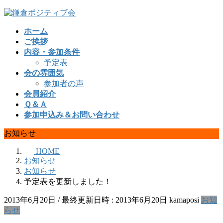
コ
ナ
ン
ビ
ホーム
テ
ゲ
ご挨拶
ン
ー
内容・参加条件
ツ
シ
予定表
へ
ョ
会の雰囲気
ス
ン
参加者の声
キ
に
会員紹介
ッ
移
Ｑ＆Ａ
プ
動
参加申込み＆お問い合わせ
お知らせ
HOME
お知らせ
お知らせ
予定表を更新しました！
2013年6月20日
/ 最終更新日時 :
2013年6月20日
kamaposi
お知
らせ