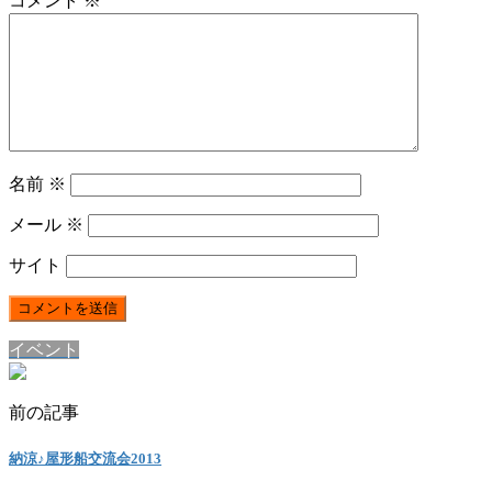
コメント
※
名前
※
メール
※
サイト
イベント
前の記事
納涼♪屋形船交流会2013