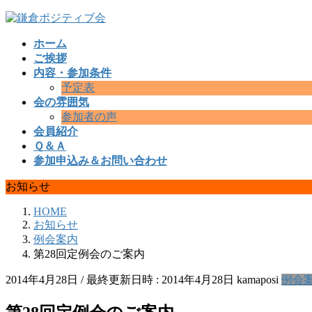
コ
ナ
ン
ビ
ホーム
テ
ゲ
ご挨拶
ン
ー
内容・参加条件
ツ
シ
予定表
へ
ョ
会の雰囲気
ス
ン
参加者の声
キ
に
会員紹介
ッ
移
Ｑ＆Ａ
プ
動
参加申込み＆お問い合わせ
お知らせ
HOME
お知らせ
例会案内
第28回定例会のご案内
2014年4月28日
/ 最終更新日時 :
2014年4月28日
kamaposi
例会