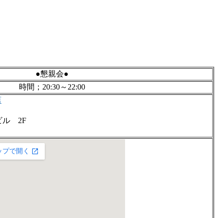
●懇親会●
時間；20:30～22:00
店
ビル 2F